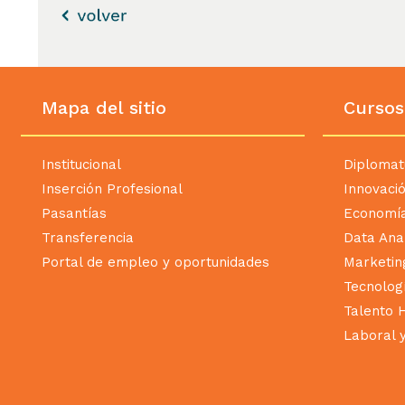
Este proyecto tiene entre sus anteceden
Contrastación del diagnóstico de p
OBJETIVOS ESPECÍFICOS
Actualizar el diagnóstico realizad
"MetaDigital: Transformación Digital en 
Ruta 20, con énfasis en la herrería y s
Contribuir al desarrollo de un ca
Mapa del sitio
Cursos
mejorar su presencia digital, se propus
proyecto desarrolló competencias transv
previstos por la organización.
Elaborar, junto a la cooperativ
Institucional
Diplomat
Diseñar procesos de comunicación 
digital, que incluya la incorporaci
"MetaDigital: Transformación Digital en 
Inserción Profesional
Innovaci
optimizar la presencia digital de RECICO
adaptados a sus necesidades, con el 
Pasantías
Economía
comunicación y marketing digital de la c
Transferencia
Data Anal
Documentar y visibilizar la expe
Portal de empleo y oportunidades
Marketin
insumos que favorezcan el aprendizaj
Tecnolog
Talento
Facilitar la incorporación de h
Laboral y
marketing y comunicación digital or
alcance de sus canales de difusión.