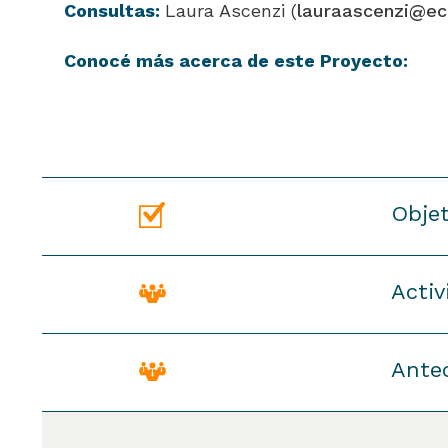
Consultas:
Laura Ascenzi
(
lauraascenzi@ec
Conocé más acerca de este Proyecto:
Objet
Activ
OBJETIVO GENERAL
Ante
Fortalecer la estrategia y las 
Las tareas a realizar se centrarán en:
MetaDigital dentro y fuera del ámbi
aplicación en otras organizaciones 