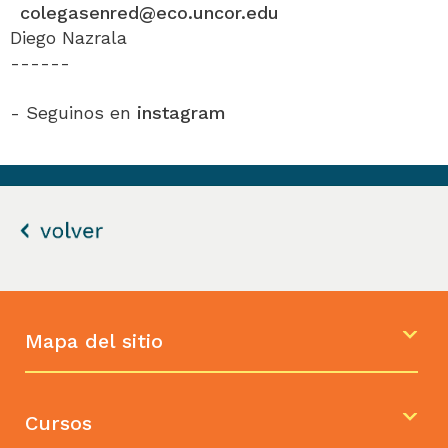
colegasenred@eco.uncor.edu
Diego Nazrala
------
- Seguinos en
instagram
Mapa del sitio
Cursos