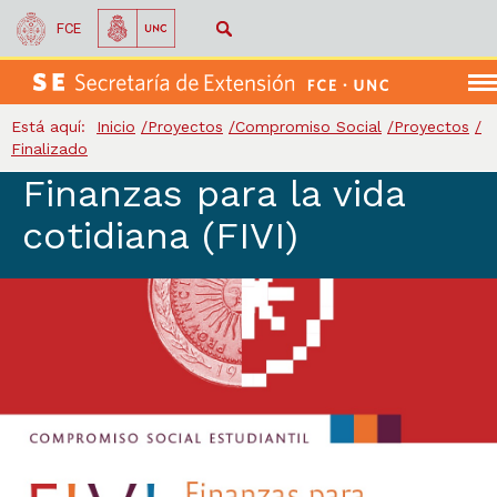
FCE
Me
Está aquí:
Inicio
Proyectos
Compromiso Social
Proyectos
Finalizado
Finanzas para la vida
Compromiso Social
cotidiana (FIVI)