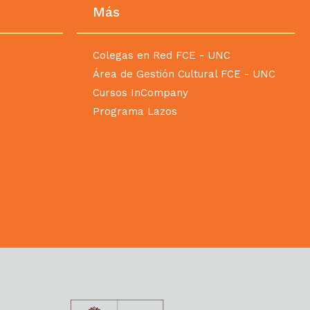
Más
posteriores al dictado.
o móvil (carpeta de descargas).
Colegas en Red FCE - UNC
Área de Gestión Cultural FCE - UNC
Cursos InCompany
de aprobación necesarias:
Programa Lazos
 Ciencias Económicas.
3840 / 535-3840 Int. 48561 de 14 a 20 hs.